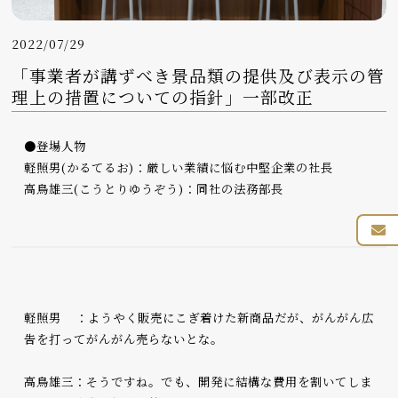
2022/07/29
「事業者が講ずべき景品類の提供及び表示の管
理上の措置についての指針」一部改正
●登場人物
軽照男(かるてるお)：厳しい業績に悩む中堅企業の社長
高鳥雄三(こうとりゆうぞう)：同社の法務部長
軽照男 ：ようやく販売にこぎ着けた新商品だが、がんがん広
告を打ってがんがん売らないとな。
高鳥雄三：そうですね。でも、開発に結構な費用を割いてしま