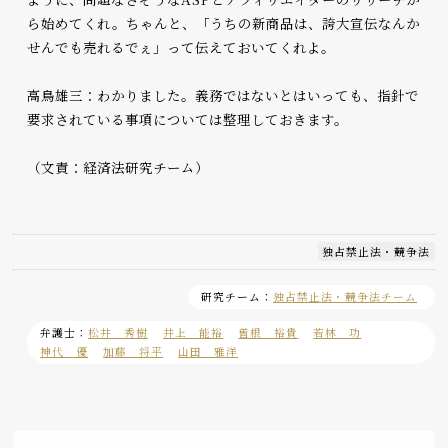
ら始めてくれ。ちゃんと、「うちの新商品は、誇大宣伝なんか
せんでも売れるでぇ」って伝えておいてくれよ。
高鳥雄三：わかりました。義務ではないとはいっても、指針で
要求されている事項については整理しておきます。
（文責：経済法研究チーム）
独占禁止法・競争法
研究チーム：
独占禁止法・競争法チーム
弁護士：
松井 秀樹
井上 能裕
曽根 裕貴
若林 功
神代 優
加藤 将平
山田 雅洋