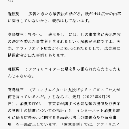
軽照男 ：広告ときたら景表法の話だろ。我が社は広告の内容
に関与していないから、表示はしてないはず。
高鳥雄三：社長…。「表示をし」には、他の事業者に表示内容
の決定を委ねた事業者も含まれるという解釈が実務ですよ。実
際、アフィリエイト広告が不当表示にあたるとして、広告主に
措置命令が出た事例もあります。
軽照男 ：アフィリエイターに足を引っ張られたらたまったも
んじゃないな。
高鳥雄三：（アフィリエイターに丸投げするって言ってた人が
何を言っているんだ。）ちなみに、先月（2022年6月29
日）、消費者庁が、「事業者が講ずべき景品類の提供及び表示
の管理上の措置についての指針」と「インターネット消費者取
引に係る広告表示に関する景品表示法上の問題点及び留意事
項」を一部改正しています。「留意事項」では、アフィリエイ