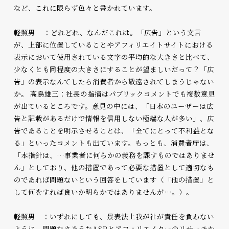
など、これに限らず色々と書かれています。
軽照男 ：どれどれ、なんだこれは。「広告」という文言
が、上部に位置していることやアフィリエイトサイトにおける
表示において使用されている文字の平均的な大きさと比べて、
少なくとも同程度の大きさにすることが望ましいだって？「広
告」の表示なんてしたら消費者から敬遠されてしまうじゃない
か。 高鳥雄三：社長の指摘はパブリックコメントでも複数意見
が出ているところです。意見の中には、「日本のユーザーは広
告と記載があるだけで情報を信用しない極端な人が多い」、広
告であることを明示させることは、「全てにとって不利益とな
る」といったコメントも出ています。もっとも、消費者庁は、
「本指針は、…事業者に何らかの義務を課すものではありませ
ん」としており、他の措置であって必要な措置として適切なも
のであれば問題ないという回答をしています（「他の措置」と
して何をすれば良いか明らかではありませんが…。）。
軽照男 ：いずれにしても、景表法上我が社が責任を負わない
ように、問題なさそうなASPとアフィリエイターのリサーチか