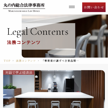
Language
お問い合わせ
Legal
Contents
法務コンテンツ
TOP
法務コンテンツ
「事業者が講ずべき景品類の提供及び表示の管理上の措置についての指針」一部改正
対話で学ぶ経済法