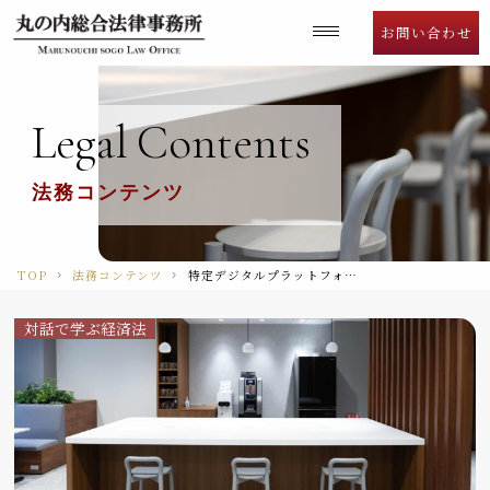
Language
お問い合わせ
Legal
Contents
法務コンテンツ
TOP
法務コンテンツ
特定デジタルプラットフォームの透明性及び公正性についての評価（案）の公表
対話で学ぶ経済法