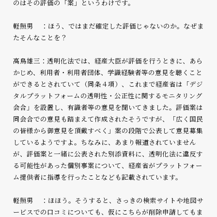
のはその評価の「案」というわけです。
軽照男 ：ほう、ではまだ確定した評価じゃないのか。なぜま
たそんなことを？
高鳥雄三：透明化法では、経産大臣が評価を行うときに、あら
かじめ、利用者・利用者団体、学識経験者等の意見を聴くこと
ができるとされていて（同条４項）、これまで経産省は「デジ
タルプラットフォームの透明性・公正性に関するモニタリング
会合」を設置し、有識者等の意見を聞いてきました。評価案は
同会合での意見も踏まえて作成されたそうですが、「広く国民
の皆様から御意見を頂戴すべく」案の段階で公表して意見募集
しているようですよ。ちなみに、あまり報道されていません
が、評価案と一緒に公表された別添資料に、透明化法に違反す
る可能性があった個別事案について、経産省がプラットフォー
ム提供者に指導を行ったことなども記載されています。
軽照男 ：ほほう。そうすると、さっきの検索サイトや地図サ
ービスでの口コミについても、仮にこちらが削除申請してもま