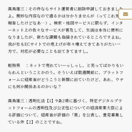
高鳥雄三：その件ならサイト運営者に削除申請しておきました
よ。微妙な内容なので通るかは分かりませんが（ってこれ先月
報告したけどなあ…）。検索・地図サービスに限らず、インタ
ーネット上の色々なサービスが普及して、生活は本当に便利に
なりましたが、新たな課題も指摘されているところですよね。
我が社もECサイトでの売上げが年々増えてきてありがたい一
方で、対応が必要なことも出てきてますし。
軽照男 ：ネットで売れていーっしっし、と笑ってばかりもい
られんということかのう。そういえば数週間前に、プラットフ
ォームに経産省がどうこうと新聞に出ていたけど、あれ、ウチ
にも何か関係あるのかいな？
高鳥雄三：透明化法【1】9条2項に基づく、特定デジタルプラ
ットフォームの透明性及び公正性についての経済産業大臣によ
る評価について、経産省が評価の「案」を公表し、意見募集し
ている件【2】のことですね。