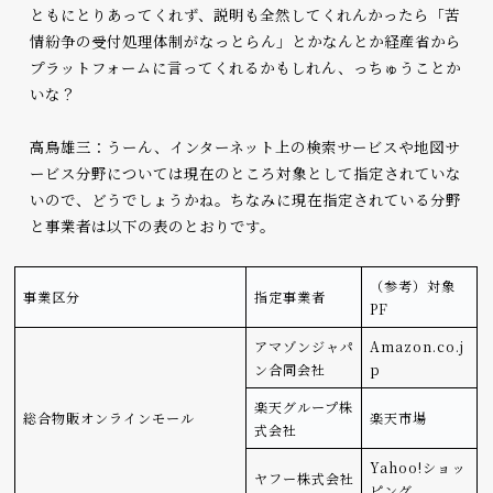
ともにとりあってくれず、説明も全然してくれんかったら「苦
情紛争の受付処理体制がなっとらん」とかなんとか経産省から
プラットフォームに言ってくれるかもしれん、っちゅうことか
いな？
高鳥雄三：うーん、インターネット上の検索サービスや地図サ
ービス分野については現在のところ対象として指定されていな
いので、どうでしょうかね。ちなみに現在指定されている分野
と事業者は以下の表のとおりです。
（参考）対象
事業区分
指定事業者
PF
アマゾンジャパ
Amazon.co.j
ン合同会社
p
楽天グループ株
総合物販オンラインモール
楽天市場
式会社
Yahoo!ショッ
ヤフー株式会社
ピング