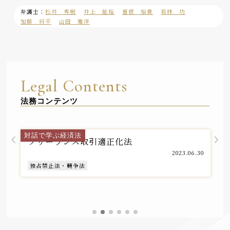
弁護士：
松井 秀樹
井上 能裕
曽根 裕貴
若林 功
加藤 将平
山田 雅洋
Legal Contents
法務コンテンツ
独占禁止法・競争法チーム
対話で学ぶ経済法
フリーランス取引適正化法
2023.06.30
独占禁止法・競争法