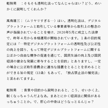
軽照男 ：そもそも透明化法ってなんじゃらほい？どう、めい
かくに説明してくれんか？
高鳥雄三：（ムリヤリすぎる…）はい。透明化法は、デジタル
プラットフォームと取引している事業者等から取引上の懸念の
声が指摘されていることを受け、2020年5月に成立した法律
で、昨年４月から本格運用が開始されています。１条の目的規
定には「…特定デジタルプラットフォームの透明性及び公正性
の向上を図り、もって特定デジタルプラットフォームに関する
公正かつ自由な競争の促進を通じて、国民生活の向上及び国民
経済の健全な発展に寄与することを目的」とありますし、一定
の場合に公正取引委員会に適当な措置をとることを求めること
ができる旨の規定（13条）もあって、「独占禁止法の補完法」
と言われてますよ。
軽照男 ：背景や目的から説明されると、こう、せいかく上、
眠くなっちゃうんだよなあ。まあとにかく経済法に関係がある
っちゅうことか。で、肝心の中身はどうなっとるんじゃ？