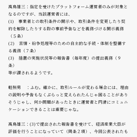
高鳥雄三：指定を受けたプラットフォーム運営者のみが対象と
なるのですが、当該運営者には、
(1) 事業者との取引条件の開示や、取引条件を変更したり契
約を解除したりする際の事前予告などを義務づける開示義務
（５条）
(2) 苦情・紛争処理等のための自主的な手続・体制を整備す
る義務（７条）
(3) 措置の実施状況等の報告書（毎年度）の提出義務（９
条）
等が課されるようです。
軽照男 ：ふむ。確かに、取引ルールが変わる場合には、理由
の説明や予告もなくぷらっと変えられたんじゃ困ることがあり
そうじゃし、何か問題があったときに運営者と円滑にコミュニ
ケーションできることは重要じゃな。
高鳥雄三：(3)で提出された報告書を受けて、経済産業大臣が
評価を行うことになっていて（同条２項）、今回公表されたも