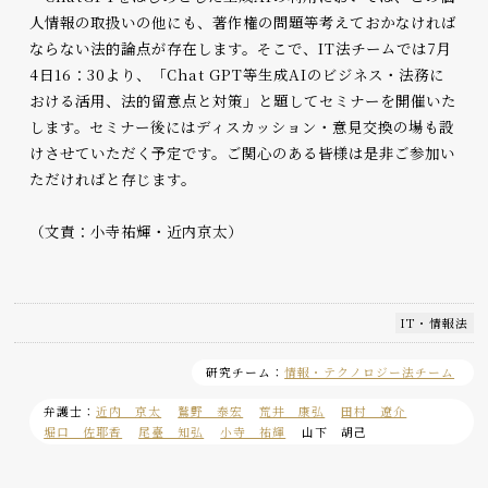
人情報の取扱いの他にも、著作権の問題等考えておかなければ
ならない法的論点が存在します。そこで、IT法チームでは7月
4日16：30より、「Chat GPT等生成AIのビジネス・法務に
おける活用、法的留意点と対策」と題してセミナーを開催いた
します。セミナー後にはディスカッション・意見交換の場も設
けさせていただく予定です。ご関心のある皆様は是非ご参加い
ただければと存じます。
（文責：小寺祐輝・近内京太）
IT・情報法
研究チーム：
情報・テクノロジー法チーム
弁護士：
近内 京太
鷲野 泰宏
荒井 康弘
田村 遼介
堀口 佐耶香
尾臺 知弘
小寺 祐輝
山下 胡己