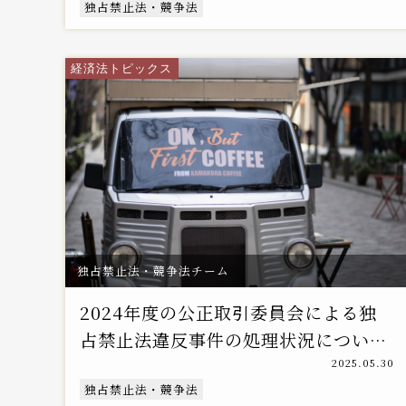
独占禁止法・競争法
経済法トピックス
独占禁止法・競争法チーム
2024年度の公正取引委員会による独
占禁止法違反事件の処理状況につい
て
2025.05.30
独占禁止法・競争法
―排除措置命令件数が前年度の約5倍