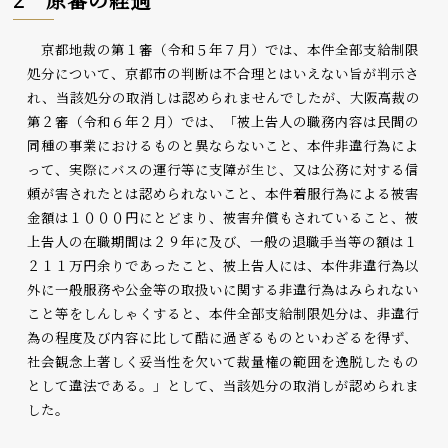
京都地裁の第１審（令和５年７月）では、本件全部支給制限
処分について、京都市の判断は不合理とはいえない旨が判示さ
れ、当該処分の取消しは認められませんでしたが、大阪高裁の
第２審（令和６年２月）では、「被上告人の職務内容は民間の
同種の事業におけるものと異ならないこと、本件非違行為によ
って、実際にバスの運行等に支障が生じ、又は公務に対する信
頼が害されたとは認められないこと、本件着服行為による被害
金額は１０００円にとどまり、被害弁償もされていること、被
上告人の在職期間は２９年に及び、一般の退職手当等の額は１
２１１万円余りであったこと、被上告人には、本件非違行為以
外に一般服務や公金等の取扱いに関する非違行為はみられない
こと等をしんしゃくすると、本件全部支給制限処分は、非違行
為の程度及び内容に比して酷に過ぎるものといわざるを得ず、
社会観念上著しく妥当性を欠いて裁量権の範囲を逸脱したもの
として違法である。」として、当該処分の取消しが認められま
した。