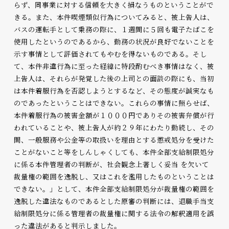
らず、同事業に対する信頼を大きく損なうものということがで
きる。また、本件喫煙類似行為についてみると、被上告人は、
バスの運転手として乗務の際に、１週間に５回も電子たばこを
使用したというのであるから、勤務の状況が良好でないことを
示す事情として評価されてもやむを得ないものである。そし
て、本件非違行為に至った経緯に特段酌むべき事情はなく、被
上告人は、それらが発覚した後の上司との面談の際にも、当初
は本件着服行為を否認しようとするなど、その態度が誠実なも
のであったということはできない。これらの事情に照らせば、
本件着服行為の被害金額が１０００円でありその被害弁償が行
われていることや、被上告人が約２９年にわたり勤続し、その
間、一般服務や公金等の取扱いを理由とする懲戒処分を受けた
ことがないこと等をしんしゃくしても、本件全部支給制限処分
に係る本件管理者の判断が、社会観念上著しく妥当 を欠いて
裁量権の範囲を逸脱し、又はこれを濫用したものということは
できない。」として、本件全部支給制限処分が裁量権の範囲を
逸脱した違法なものであるとした原審の判断には、退職手当支
給制限処分に係る管理者の裁量権に関する法令の解釈適用を誤
った違法があると判示しました。