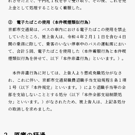
れさせた上で、千円札１枚を手で受け取り、その後、これを売
上金として処理することなく着服した。
② 電子たばこの使用（本件喫煙類似行為）
京都市交通局は、バスの車内における電子たばこの使用を禁止
していたところ、被上告人は、令和４年２月１１日を含む４日
間の乗務に際して、乗客のいない停車中のバスの運転席におい
て、合計５回、電子たばこを使用した（本件着服行為と本件喫
煙類似行為を併せて、以下「本件非違行為」といいます。）。
本件非違行為に対しては、上告人より懲戒免職処分がなさ
れ、これに伴い、京都市交通局職員退職手当支給規程８条１項
１号（以下「本件規定」といいます。）により退職手当等の全
部を支給しないこととする処分（以下「本件全部支給制限処
分」といいます。）がなされたため、被上告人は、上記各処分
の取消しを求めました。
2 原審の経過