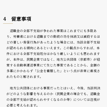
4 留意事項
退職金の全部不支給が争われた事案はこれまでにも多数あ
り、労働者における退職までの勤続の功を抹消又は減殺するほ
どの著しい背信行為があったような場合には、当該全部不支給
が認められる傾向にあるといえます。この観点からすれば、本
件における全部不支給処分はかなり厳しいようにも思われます
が、本件は、民間企業ではなく、地方公共団体（京都市）が経
営する自動車運送事業にて生じた事案であることから、金額の
多寡にかかわらず「公金を着服した」という点が非常に重視さ
れたものと解されます。
地方公共団体における事案だったとはいえ、今後、当該判決
がどのような影響を与えるのか（民間企業の場合でも、退職金
の全部不支給が認められやすくなるのか等）については注視が
必要と考えられます。