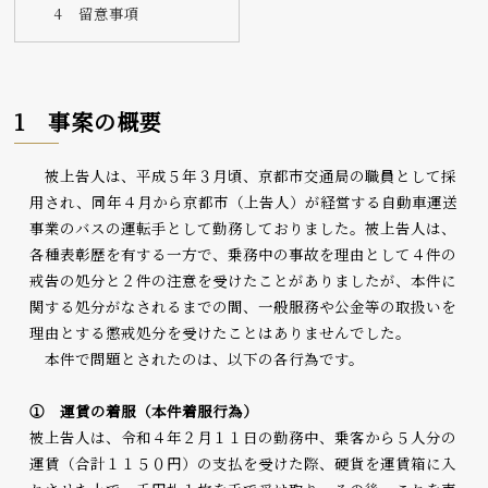
4 留意事項
1 事案の概要
被上告人は、平成５年３月頃、京都市交通局の職員として採
用され、同年４月から京都市（上告人）が経営する自動車運送
事業のバスの運転手として勤務しておりました。被上告人は、
各種表彰歴を有する一方で、乗務中の事故を理由として４件の
戒告の処分と２件の注意を受けたことがありましたが、本件に
関する処分がなされるまでの間、一般服務や公金等の取扱いを
理由とする懲戒処分を受けたことはありませんでした。
本件で問題とされたのは、以下の各行為です。
① 運賃の着服（本件着服行為）
被上告人は、令和４年２月１１日の勤務中、乗客から５人分の
運賃（合計１１５０円）の支払を受けた際、硬貨を運賃箱に入