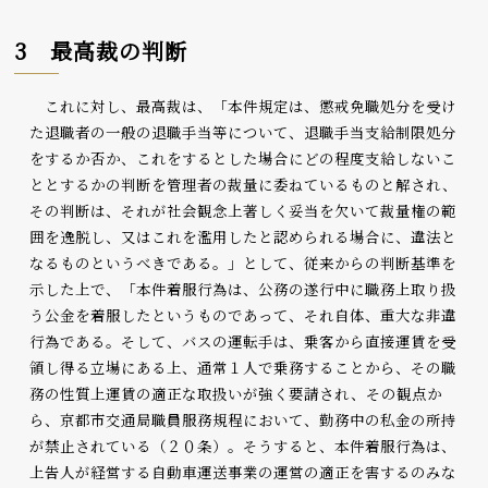
3 最高裁の判断
これに対し、最高裁は、「本件規定は、懲戒免職処分を受け
た退職者の一般の退職手当等について、退職手当支給制限処分
をするか否か、これをするとした場合にどの程度支給しないこ
ととするかの判断を管理者の裁量に委ねているものと解され、
その判断は、それが社会観念上著しく妥当を欠いて裁量権の範
囲を逸脱し、又はこれを濫用したと認められる場合に、違法と
なるものというべきである。」として、従来からの判断基準を
示した上で、「本件着服行為は、公務の遂行中に職務上取り扱
う公金を着服したというものであって、それ自体、重大な非違
行為である。そして、バスの運転手は、乗客から直接運賃を受
領し得る立場にある上、通常１人で乗務することから、その職
務の性質上運賃の適正な取扱いが強く要請され、その観点か
ら、京都市交通局職員服務規程において、勤務中の私金の所持
が禁止されている（２０条）。そうすると、本件着服行為は、
上告人が経営する自動車運送事業の運営の適正を害するのみな