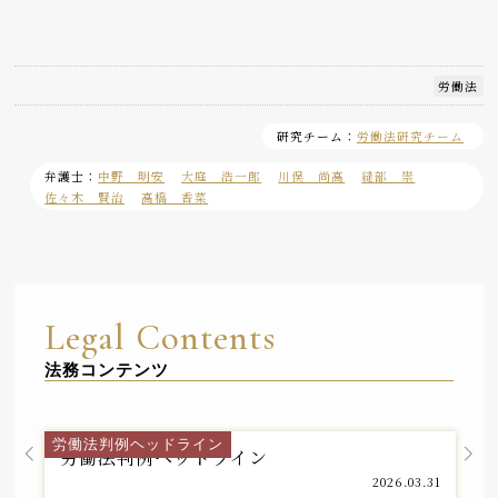
労働法
研究チーム：
労働法研究チーム
弁護士：
中野 明安
大庭 浩一郎
川俣 尚高
縫部 崇
佐々木 賢治
高橋 香菜
Legal Contents
法務コンテンツ
労働法研究チーム
労働法判例ヘッドライン
労働法判例ヘッドライン
2026.03.31