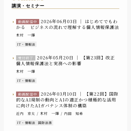
講演・セミナー
2026年06月03日 ｜
はじめてでもわ
動画配信中
かる ビジネスの流れで理解する個人情報保護法
木村 一輝
IT・情報法
2026年05月20日 ｜
【第23回】改正
受付終了
個人情報保護法と実務への影響
木村 一輝
IT・情報法
2026年03月10日 ｜
【第22回】国際
動画配信中
的なAI規制の動向とAIの適正かつ積極的な活用
に向けたAIガバナンス体制の構築
近内 京太
木村 一輝
内田 知希
IT・情報法
国際法務