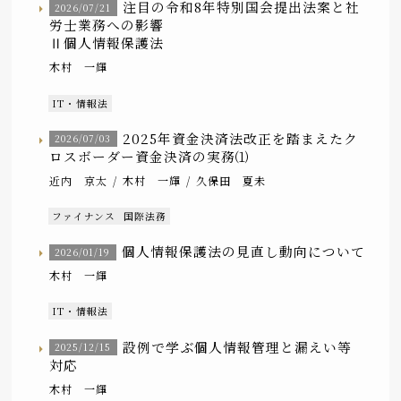
注目の令和8年特別国会提出法案と社
2026/07/21
労士業務への影響
Ⅱ個人情報保護法
木村 一輝
IT・情報法
2025年資金決済法改正を踏まえたク
2026/07/03
ロスボーダー資金決済の実務⑴
近内 京太
木村 一輝
久保田 夏未
ファイナンス
国際法務
個人情報保護法の見直し動向について
2026/01/19
木村 一輝
IT・情報法
設例で学ぶ個人情報管理と漏えい等
2025/12/15
対応
木村 一輝